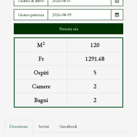
Giorno di arrivo
Giorno partenza
2
M
120
Ft
1291.68
Ospiti
5
Camere
2
Bagni
2
Descrizione
Servizi
Guestbook