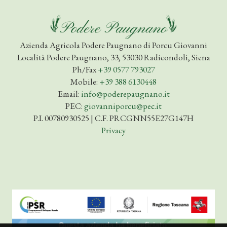
Azienda Agricola Podere Paugnano di Porcu Giovanni
Località Podere Paugnano, 33, 53030 Radicondoli, Siena
Ph/Fax
+39 0577 793027
Mobile:
+39 388 6130448
Email:
info@poderepaugnano.it
PEC:
giovanniporcu@pec.it
P.I. 00780930525 | C.F. PRCGNN55E27G147H
Privacy